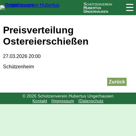
Schützenverein
☰
Hubertus
Ungerhausen
Preisverteilung
Ostereierschießen
27.03.2026 20:00
Schützenheim
Zurück
© 2026 Schützenverein Hubertus Ungerhausen
Navigation
Kontakt
Impressum
Datenschutz
überspringen